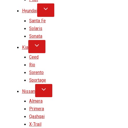
Hyundai
Santa Fe
Solaris
Sonata
Kia
Ceed
Rio
Sorento
Sportage
Nissan
Almera
Primera
Qashqai
X-Trail