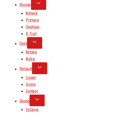
Nissan
Almera
Primera
Qashqai
X-Trail
Opel
Antara
Astra
Renault
Logan
Scinic
Symbol
Skoda
Octavia