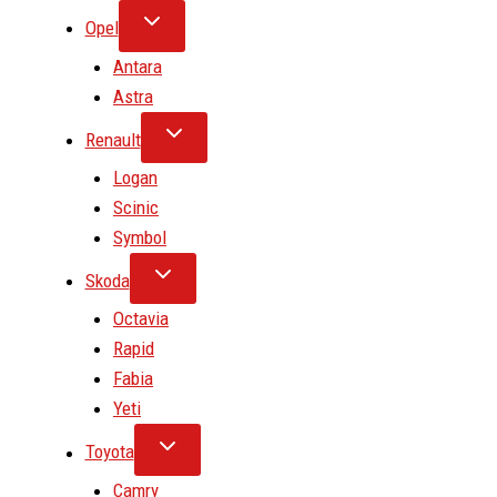
Opel
Antara
Astra
Renault
Logan
Scinic
Symbol
Skoda
Octavia
Rapid
Fabia
Yeti
Toyota
Camry