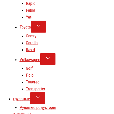
Rapid
Fabia
Yeti
Toyota
Camry
Corolla
Rav 4
Volkswagen
Golf
Polo
Touareg
Transporter
грузовые
Рулевые редукторы