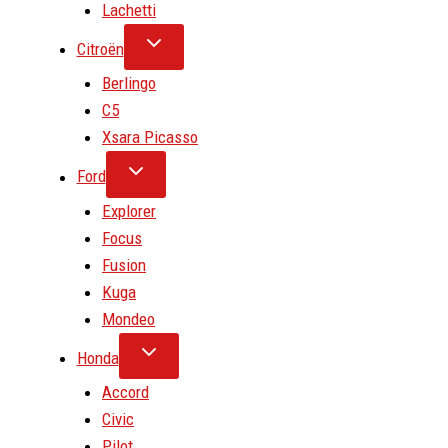
Lachetti
Citroën
Berlingo
C5
Xsara Picasso
Ford
Explorer
Focus
Fusion
Kuga
Mondeo
Honda
Accord
Civic
Pilot