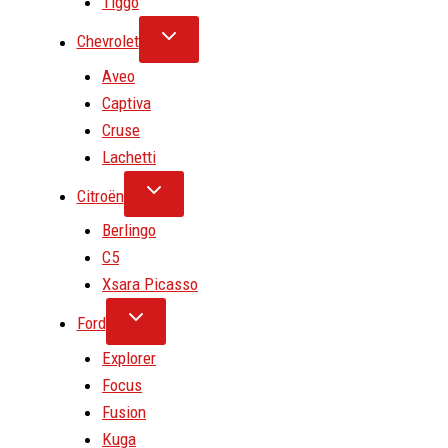
Tiggo
Chevrolet
Aveo
Captiva
Cruse
Lachetti
Citroën
Berlingo
C5
Xsara Picasso
Ford
Explorer
Focus
Fusion
Kuga