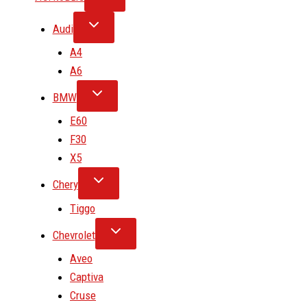
Audi
A4
A6
BMW
E60
F30
X5
Chery
Tiggo
Chevrolet
Aveo
Captiva
Cruse