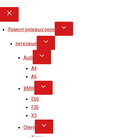
Ремонт рулевых реек
легковые
Audi
A4
A6
BMW
E60
F30
X5
Chery