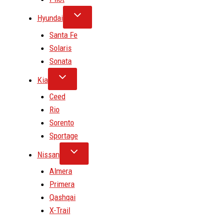
Hyundai
Santa Fe
Solaris
Sonata
Kia
Ceed
Rio
Sorento
Sportage
Nissan
Almera
Primera
Qashqai
X-Trail