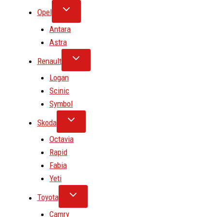
Opel
Antara
Astra
Renault
Logan
Scinic
Symbol
Skoda
Octavia
Rapid
Fabia
Yeti
Toyota
Camry