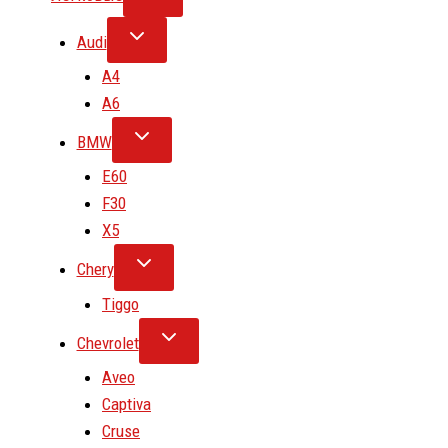
Audi
A4
A6
BMW
E60
F30
X5
Chery
Tiggo
Chevrolet
Aveo
Captiva
Cruse