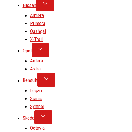
Nissan
Almera
Primera
Qashqai
X-Trail
Opel
Antara
Astra
Renault
Logan
Scinic
Symbol
Skoda
Octavia