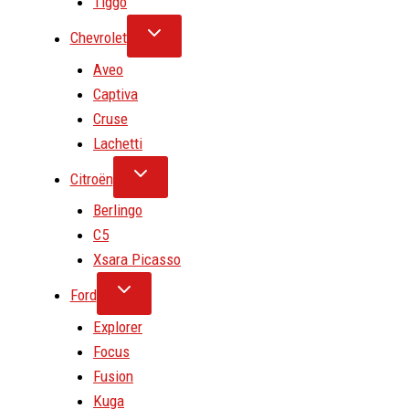
Tiggo
Chevrolet
Aveo
Captiva
Cruse
Lachetti
Citroën
Berlingo
C5
Xsara Picasso
Ford
Explorer
Focus
Fusion
Kuga