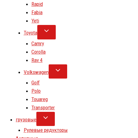
Rapid
Fabia
Yeti
Toyota
Camry
Corolla
Rav 4
Volkswagen
Golf
Polo
Touareg
Transporter
грузовые
Рулевые редукторы