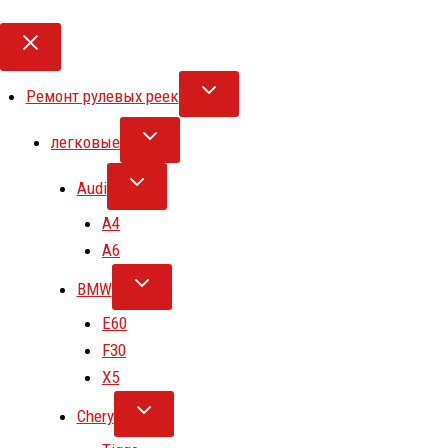
Ремонт рулевых реек
легковые
Audi
A4
A6
BMW
E60
F30
X5
Chery