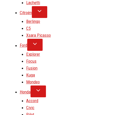
Lachetti
Citroën
Berlingo
C5
Xsara Picasso
Ford
Explorer
Focus
Fusion
Kuga
Mondeo
Honda
Accord
Civic
Pilot