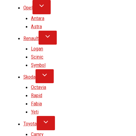
Opel
Antara
Astra
Renault
Logan
Scinic
Symbol
Skoda
Octavia
Rapid
Fabia
Yeti
Toyota
Camry