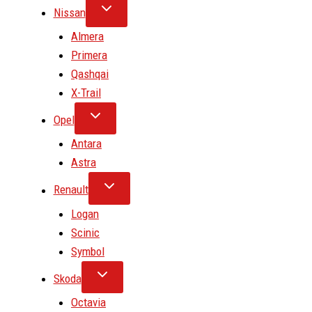
Nissan
Almera
Primera
Qashqai
X-Trail
Opel
Antara
Astra
Renault
Logan
Scinic
Symbol
Skoda
Octavia