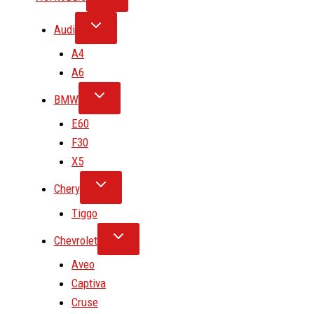
Audi
A4
A6
BMW
E60
F30
X5
Chery
Tiggo
Chevrolet
Aveo
Captiva
Cruse