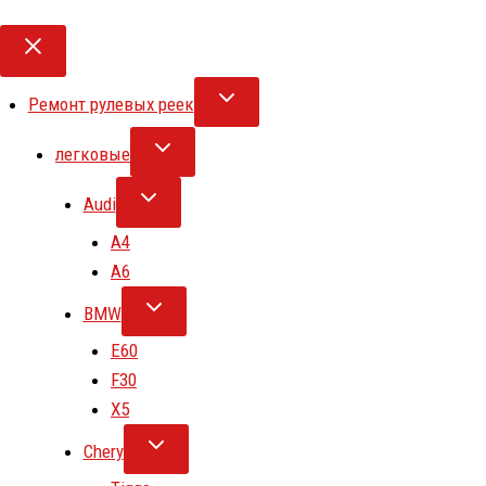
Ремонт рулевых реек
легковые
Audi
A4
A6
BMW
E60
F30
X5
Chery