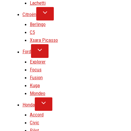
Lachetti
Citroën
Berlingo
C5
Xsara Picasso
Ford
Explorer
Focus
Fusion
Kuga
Mondeo
Honda
Accord
Civic
Pilot