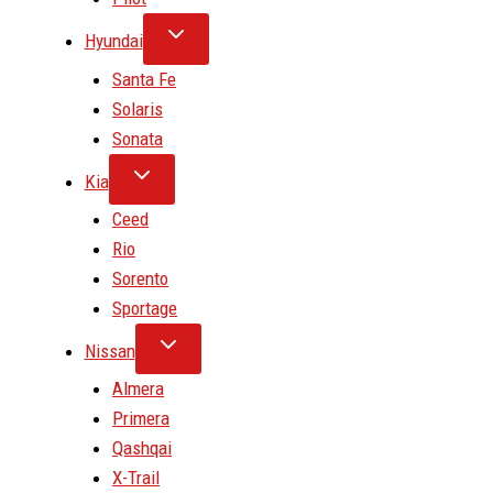
Hyundai
Santa Fe
Solaris
Sonata
Kia
Ceed
Rio
Sorento
Sportage
Nissan
Almera
Primera
Qashqai
X-Trail