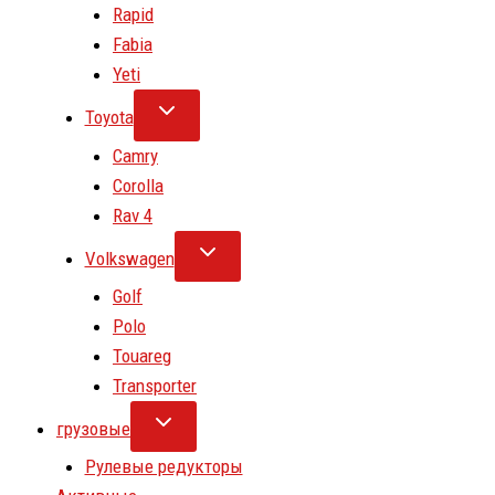
Rapid
Fabia
Yeti
Toyota
Camry
Corolla
Rav 4
Volkswagen
Golf
Polo
Touareg
Transporter
грузовые
Рулевые редукторы