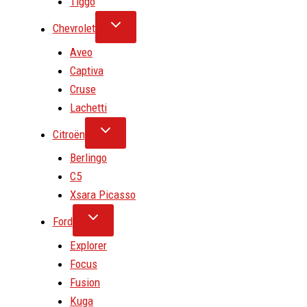
Tiggo
Chevrolet
Aveo
Captiva
Cruse
Lachetti
Citroën
Berlingo
C5
Xsara Picasso
Ford
Explorer
Focus
Fusion
Kuga