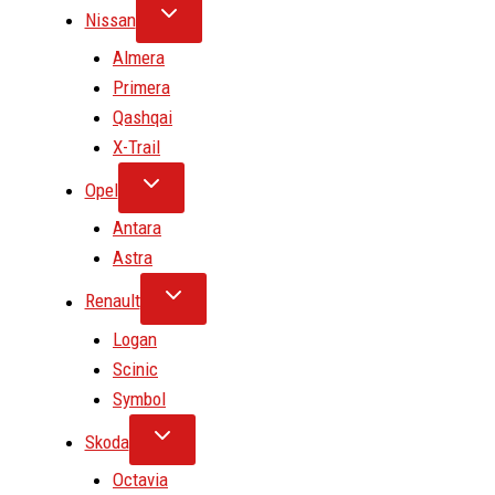
Nissan
Almera
Primera
Qashqai
X-Trail
Opel
Antara
Astra
Renault
Logan
Scinic
Symbol
Skoda
Octavia