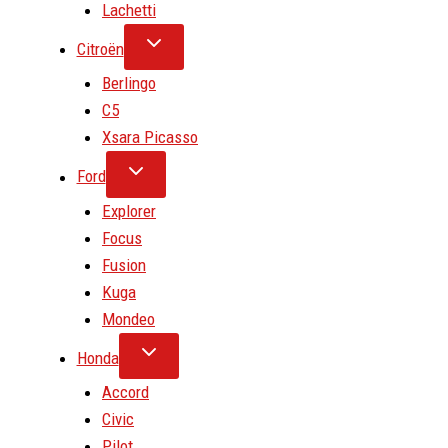
Lachetti
Citroën
Berlingo
C5
Xsara Picasso
Ford
Explorer
Focus
Fusion
Kuga
Mondeo
Honda
Accord
Civic
Pilot