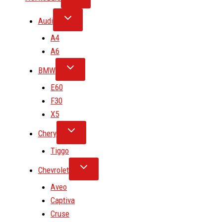
Audi
A4
A6
BMW
E60
F30
X5
Chery
Tiggo
Chevrolet
Aveo
Captiva
Cruse