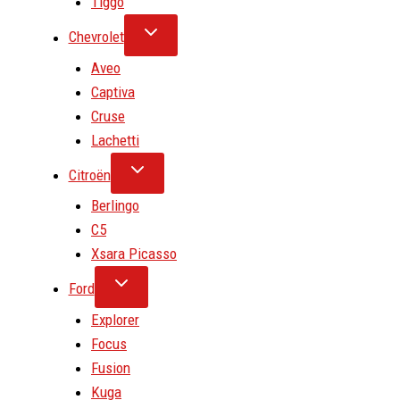
Tiggo
Chevrolet
Aveo
Captiva
Cruse
Lachetti
Citroën
Berlingo
C5
Xsara Picasso
Ford
Explorer
Focus
Fusion
Kuga