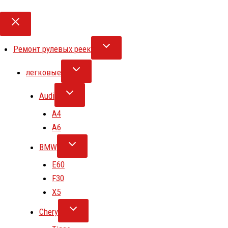
Ремонт рулевых реек
легковые
Audi
A4
A6
BMW
E60
F30
X5
Chery