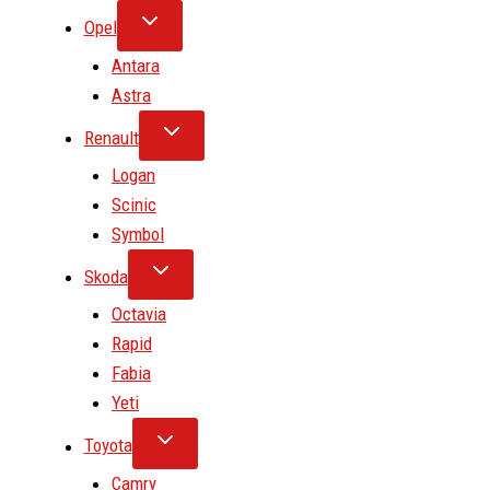
Opel
Antara
Astra
Renault
Logan
Scinic
Symbol
Skoda
Octavia
Rapid
Fabia
Yeti
Toyota
Camry