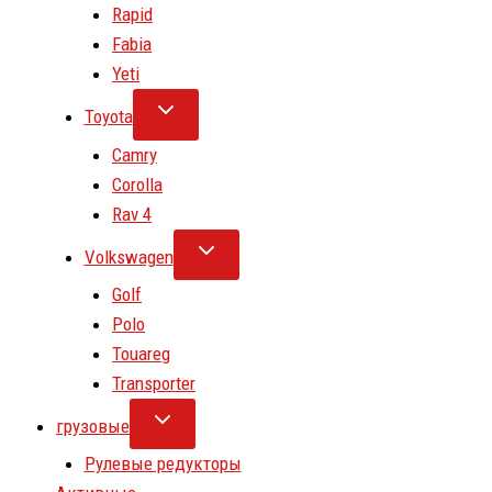
Rapid
Fabia
Yeti
Toyota
Camry
Corolla
Rav 4
Volkswagen
Golf
Polo
Touareg
Transporter
грузовые
Рулевые редукторы