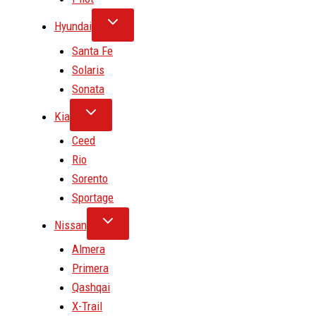
Hyundai
Santa Fe
Solaris
Sonata
Kia
Ceed
Rio
Sorento
Sportage
Nissan
Almera
Primera
Qashqai
X-Trail