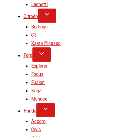
Lachetti
Citroën
Berlingo
C5
Xsara Picasso
Ford
Explorer
Focus
Fusion
Kuga
Mondeo
Honda
Accord
Civic