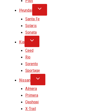
Pilot
Hyundai
Santa Fe
Solaris
Sonata
Kia
Ceed
Rio
Sorento
Sportage
Nissan
Almera
Primera
Qashqai
X-Trail