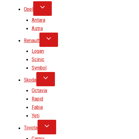
Opel
Antara
Astra
Renault
Logan
Scinic
Symbol
Skoda
Octavia
Rapid
Fabia
Yeti
Toyota
Camry