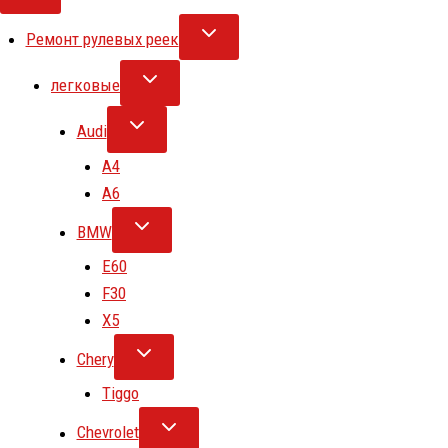
Ремонт рулевых реек
легковые
Audi
A4
A6
BMW
E60
F30
X5
Chery
Tiggo
Chevrolet