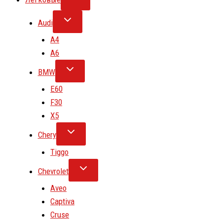
Audi
A4
A6
BMW
E60
F30
X5
Chery
Tiggo
Chevrolet
Aveo
Captiva
Cruse