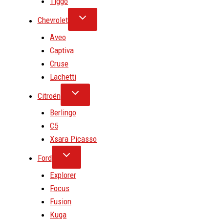
Tiggo
Chevrolet
Aveo
Captiva
Cruse
Lachetti
Citroën
Berlingo
C5
Xsara Picasso
Ford
Explorer
Focus
Fusion
Kuga