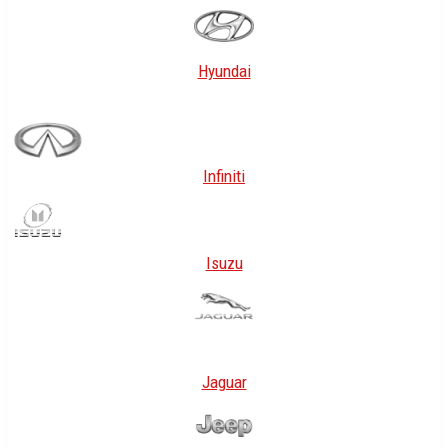
Hyundai
Infiniti
Isuzu
Jaguar