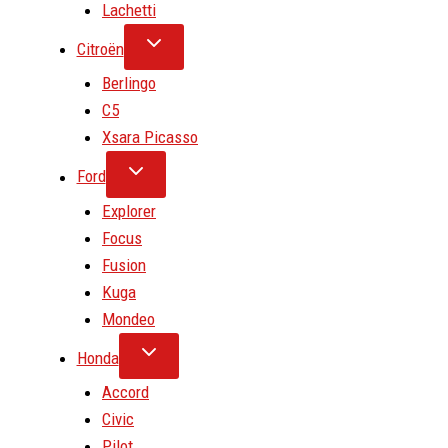
Lachetti
Citroën
Berlingo
C5
Xsara Picasso
Ford
Explorer
Focus
Fusion
Kuga
Mondeo
Honda
Accord
Civic
Pilot