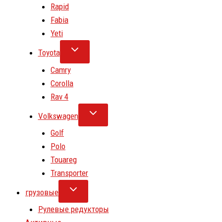
Rapid
Fabia
Yeti
Toyota
Camry
Corolla
Rav 4
Volkswagen
Golf
Polo
Touareg
Transporter
грузовые
Рулевые редукторы