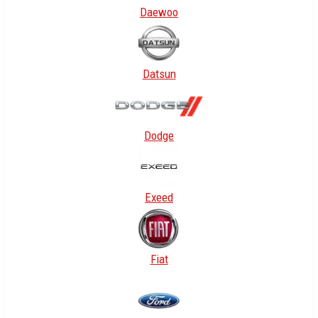
Daewoo
Datsun
Dodge
Exeed
Fiat