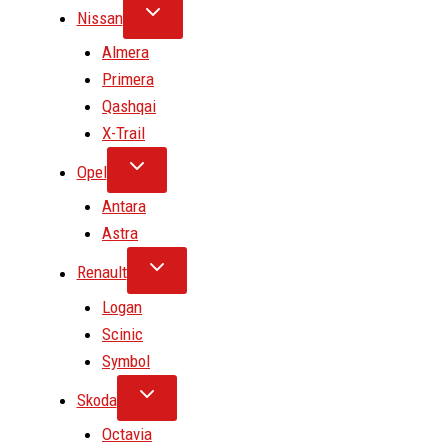
Nissan
Almera
Primera
Qashqai
X-Trail
Opel
Antara
Astra
Renault
Logan
Scinic
Symbol
Skoda
Octavia