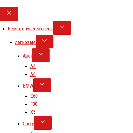
Ремонт рулевых реек
легковые
Audi
A4
A6
BMW
E60
F30
X5
Chery