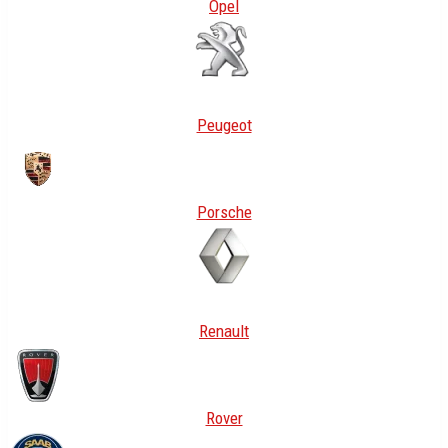
Opel
Peugeot
Porsche
Renault
Rover