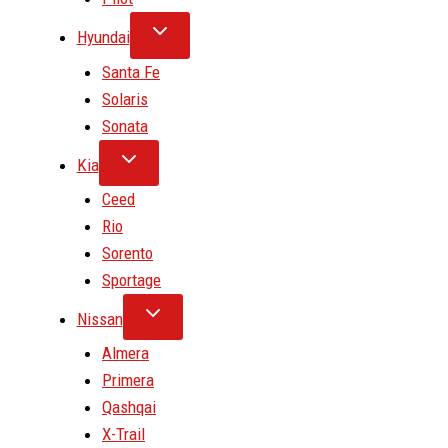
Hyundai
Santa Fe
Solaris
Sonata
Kia
Ceed
Rio
Sorento
Sportage
Nissan
Almera
Primera
Qashqai
X-Trail