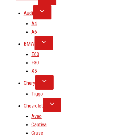
Audi
A4
A6
BMW
E60
F30
X5
Chery
Tiggo
Chevrolet
Aveo
Captiva
Cruse