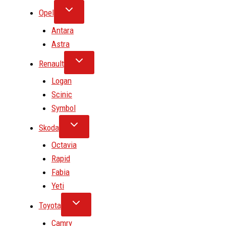
Opel
Antara
Astra
Renault
Logan
Scinic
Symbol
Skoda
Octavia
Rapid
Fabia
Yeti
Toyota
Camry