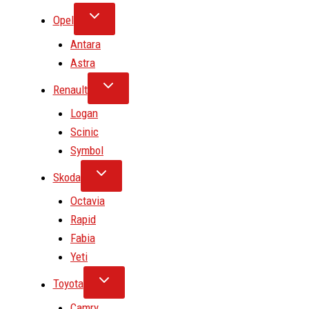
Opel
Antara
Astra
Renault
Logan
Scinic
Symbol
Skoda
Octavia
Rapid
Fabia
Yeti
Toyota
Camry