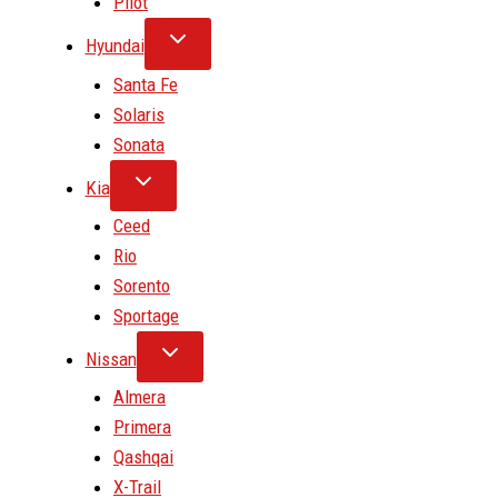
Pilot
Hyundai
Santa Fe
Solaris
Sonata
Kia
Ceed
Rio
Sorento
Sportage
Nissan
Almera
Primera
Qashqai
X-Trail