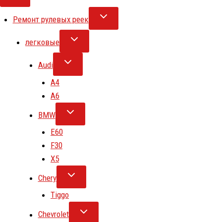
Ремонт рулевых реек
легковые
Audi
A4
A6
BMW
E60
F30
X5
Chery
Tiggo
Chevrolet