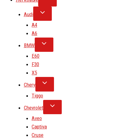
Audi
A4
A6
BMW
E60
F30
X5
Chery
Tiggo
Chevrolet
Aveo
Captiva
Cruse