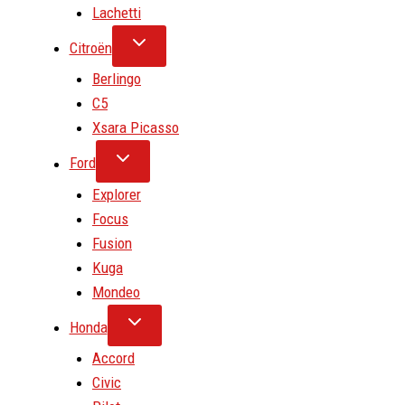
Lachetti
Citroën
Berlingo
C5
Xsara Picasso
Ford
Explorer
Focus
Fusion
Kuga
Mondeo
Honda
Accord
Civic