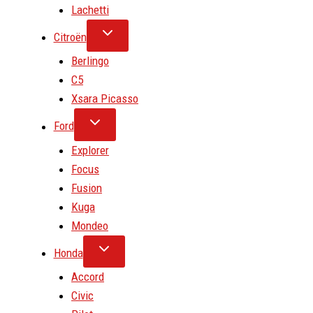
Lachetti
Citroën
Berlingo
C5
Xsara Picasso
Ford
Explorer
Focus
Fusion
Kuga
Mondeo
Honda
Accord
Civic