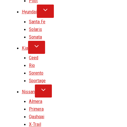
Pilot
Hyundai
Santa Fe
Solaris
Sonata
Kia
Ceed
Rio
Sorento
Sportage
Nissan
Almera
Primera
Qashqai
X-Trail