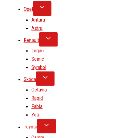
Opel
Antara
Astra
Renault
Logan
Scinic
Symbol
Skoda
Octavia
Rapid
Fabia
Yeti
Toyota
Camry