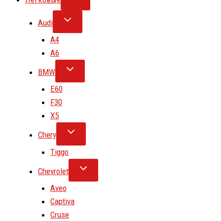
Audi
A4
A6
BMW
E60
F30
X5
Chery
Tiggo
Chevrolet
Aveo
Captiva
Cruse