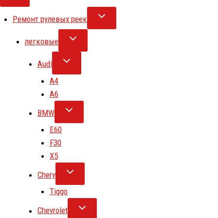
Ремонт рулевых реек
легковые
Audi
A4
A6
BMW
E60
F30
X5
Chery
Tiggo
Chevrolet