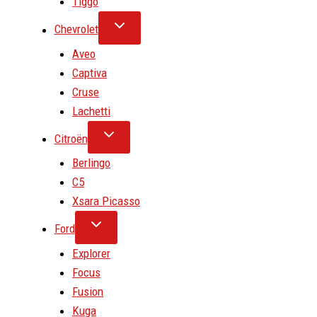
Tiggo
Chevrolet
Aveo
Captiva
Cruse
Lachetti
Citroën
Berlingo
C5
Xsara Picasso
Ford
Explorer
Focus
Fusion
Kuga