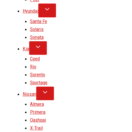
Hyundai
Santa Fe
Solaris
Sonata
Kia
Ceed
Rio
Sorento
Sportage
Nissan
Almera
Primera
Qashqai
X-Trail