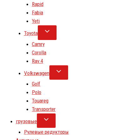
Rapid
Fabia
Yeti
Toyota
Camry
Corolla
Rav 4
Volkswagen
Golf
Polo
Touareg
Transporter
грузовые
Рулевые редукторы