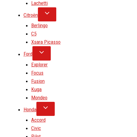
Lachetti
Citroën
Berlingo
C5
Xsara Picasso
Ford
Explorer
Focus
Fusion
Kuga
Mondeo
Honda
Accord
Civic
Pilot