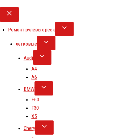
Ремонт рулевых реек
легковые
Audi
A4
A6
BMW
E60
F30
X5
Chery