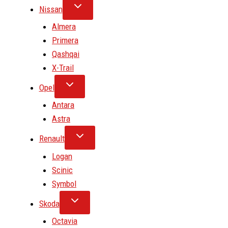
Nissan
Almera
Primera
Qashqai
X-Trail
Opel
Antara
Astra
Renault
Logan
Scinic
Symbol
Skoda
Octavia