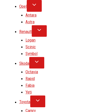
Opel
Antara
Astra
Renault
Logan
Scinic
Symbol
Skoda
Octavia
Rapid
Fabia
Yeti
Toyota
Camry