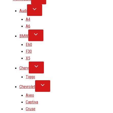
Audi
A4
A6
BMW
E60
F30
X5
Chery
Tiggo
Chevrolet
Aveo
Captiva
Cruse