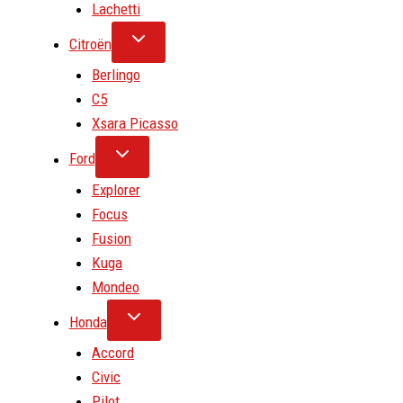
Lachetti
Citroën
Berlingo
C5
Xsara Picasso
Ford
Explorer
Focus
Fusion
Kuga
Mondeo
Honda
Accord
Civic
Pilot