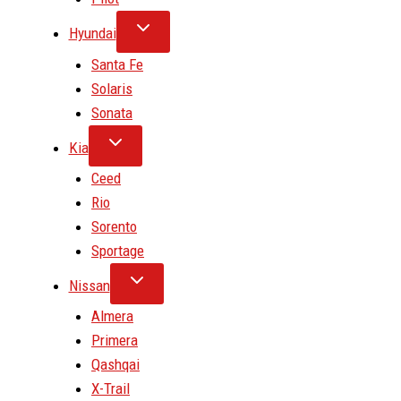
Hyundai
Santa Fe
Solaris
Sonata
Kia
Ceed
Rio
Sorento
Sportage
Nissan
Almera
Primera
Qashqai
X-Trail