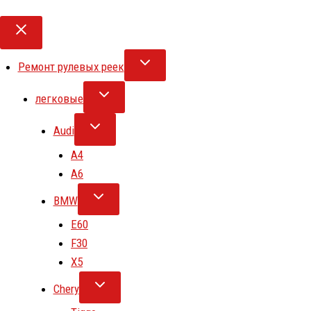
Ремонт рулевых реек
легковые
Audi
A4
A6
BMW
E60
F30
X5
Chery