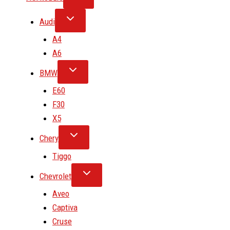
Audi
A4
A6
BMW
E60
F30
X5
Chery
Tiggo
Chevrolet
Aveo
Captiva
Cruse