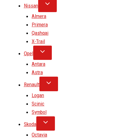
Nissan
Almera
Primera
Qashqai
X-Trail
Opel
Antara
Astra
Renault
Logan
Scinic
Symbol
Skoda
Octavia