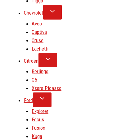
Tiggo
Chevrolet
Aveo
Captiva
Cruse
Lachetti
Citroën
Berlingo
C5
Xsara Picasso
Ford
Explorer
Focus
Fusion
Kuga