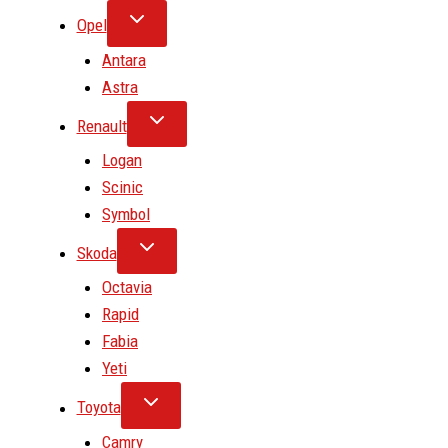
Opel
Antara
Astra
Renault
Logan
Scinic
Symbol
Skoda
Octavia
Rapid
Fabia
Yeti
Toyota
Camry