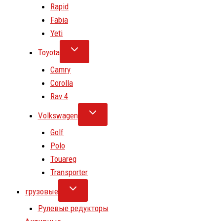
Rapid
Fabia
Yeti
Toyota
Camry
Corolla
Rav 4
Volkswagen
Golf
Polo
Touareg
Transporter
грузовые
Рулевые редукторы