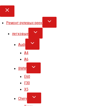
Ремонт рулевых реек
легковые
Audi
A4
A6
BMW
E60
F30
X5
Chery