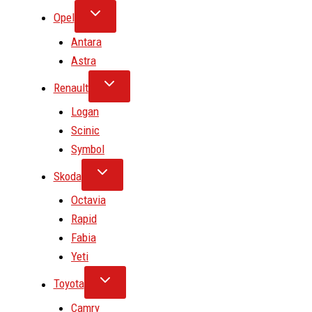
Opel
Antara
Astra
Renault
Logan
Scinic
Symbol
Skoda
Octavia
Rapid
Fabia
Yeti
Toyota
Camry