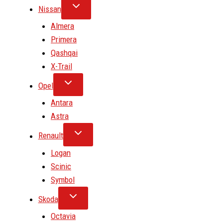
Nissan
Almera
Primera
Qashqai
X-Trail
Opel
Antara
Astra
Renault
Logan
Scinic
Symbol
Skoda
Octavia