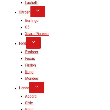
Lachetti
Citroën
Berlingo
C5
Xsara Picasso
Ford
Explorer
Focus
Fusion
Kuga
Mondeo
Honda
Accord
Civic
Pilot