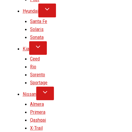
Hyundai
Santa Fe
Solaris
Sonata
Kia
Ceed
Rio
Sorento
Sportage
Nissan
Almera
Primera
Qashqai
X-Trail