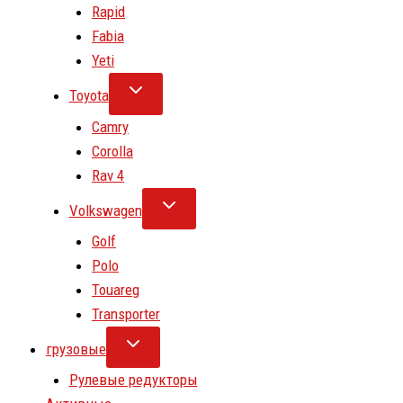
Rapid
Fabia
Yeti
Toyota
Camry
Corolla
Rav 4
Volkswagen
Golf
Polo
Touareg
Transporter
грузовые
Рулевые редукторы