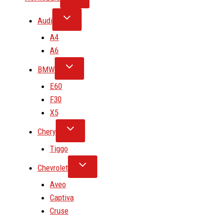
Audi
A4
A6
BMW
E60
F30
X5
Chery
Tiggo
Chevrolet
Aveo
Captiva
Cruse