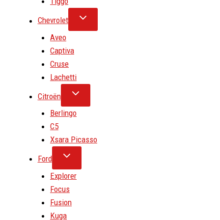
Tiggo
Chevrolet
Aveo
Captiva
Cruse
Lachetti
Citroën
Berlingo
C5
Xsara Picasso
Ford
Explorer
Focus
Fusion
Kuga