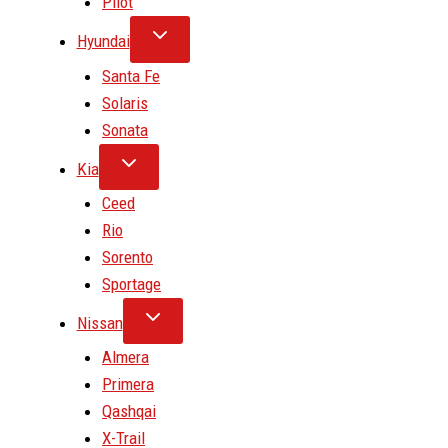
Pilot
Hyundai
Santa Fe
Solaris
Sonata
Kia
Ceed
Rio
Sorento
Sportage
Nissan
Almera
Primera
Qashqai
X-Trail