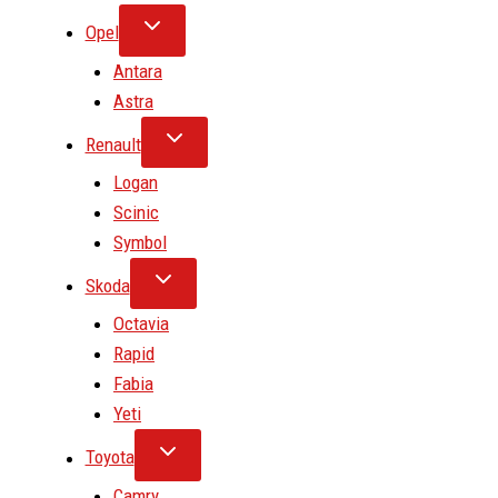
Opel
Antara
Astra
Renault
Logan
Scinic
Symbol
Skoda
Octavia
Rapid
Fabia
Yeti
Toyota
Camry