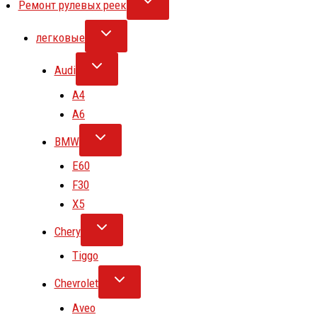
Ремонт рулевых реек
легковые
Audi
A4
A6
BMW
E60
F30
X5
Chery
Tiggo
Chevrolet
Aveo