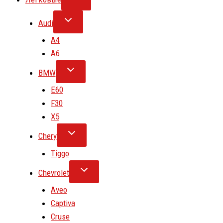
Audi
A4
A6
BMW
E60
F30
X5
Chery
Tiggo
Chevrolet
Aveo
Captiva
Cruse