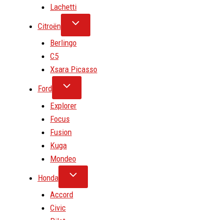
Lachetti
Citroën
Berlingo
C5
Xsara Picasso
Ford
Explorer
Focus
Fusion
Kuga
Mondeo
Honda
Accord
Civic