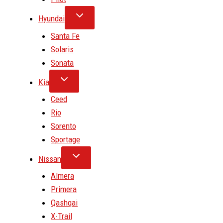
Hyundai
Santa Fe
Solaris
Sonata
Kia
Ceed
Rio
Sorento
Sportage
Nissan
Almera
Primera
Qashqai
X-Trail