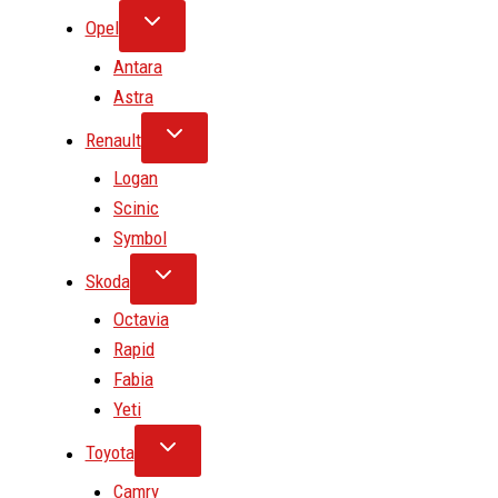
Opel
Antara
Astra
Renault
Logan
Scinic
Symbol
Skoda
Octavia
Rapid
Fabia
Yeti
Toyota
Camry