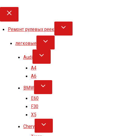
Ремонт рулевых реек
легковые
Audi
A4
A6
BMW
E60
F30
X5
Chery