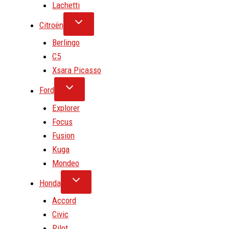
Lachetti
Citroën
Berlingo
C5
Xsara Picasso
Ford
Explorer
Focus
Fusion
Kuga
Mondeo
Honda
Accord
Civic
Pilot