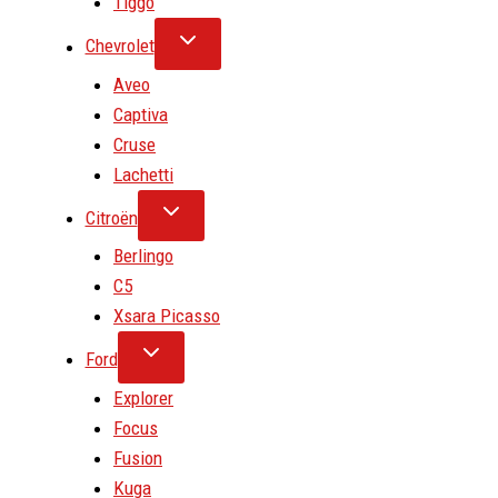
Tiggo
Chevrolet
Aveo
Captiva
Cruse
Lachetti
Citroën
Berlingo
C5
Xsara Picasso
Ford
Explorer
Focus
Fusion
Kuga