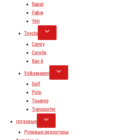
Rapid
Fabia
Yeti
Toyota
Camry
Corolla
Rav 4
Volkswagen
Golf
Polo
Touareg
Transporter
грузовые
Рулевые редукторы