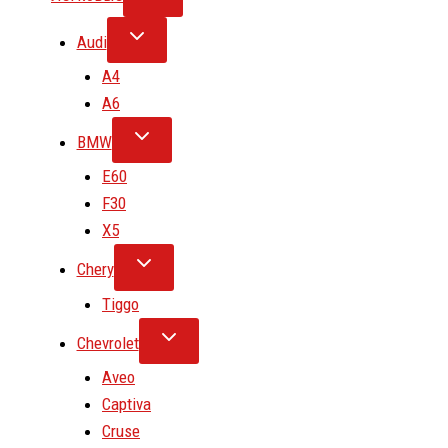
Audi
A4
A6
BMW
E60
F30
X5
Chery
Tiggo
Chevrolet
Aveo
Captiva
Cruse