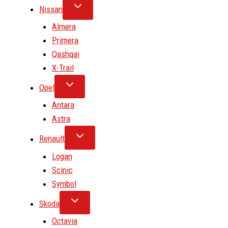
Nissan
Almera
Primera
Qashqai
X-Trail
Opel
Antara
Astra
Renault
Logan
Scinic
Symbol
Skoda
Octavia