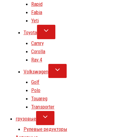
Rapid
Fabia
Yeti
Toyota
Camry
Corolla
Rav 4
Volkswagen
Golf
Polo
Touareg
Transporter
грузовые
Рулевые редукторы