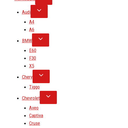
Audi
A4
A6
BMW
E60
F30
X5
Chery
Tiggo
Chevrolet
Aveo
Captiva
Cruse