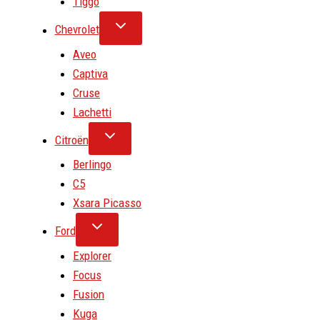
Tiggo
Chevrolet
Aveo
Captiva
Cruse
Lachetti
Citroën
Berlingo
C5
Xsara Picasso
Ford
Explorer
Focus
Fusion
Kuga