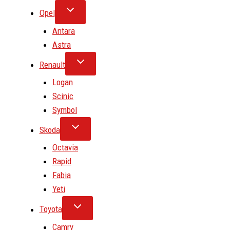
Opel
Antara
Astra
Renault
Logan
Scinic
Symbol
Skoda
Octavia
Rapid
Fabia
Yeti
Toyota
Camry