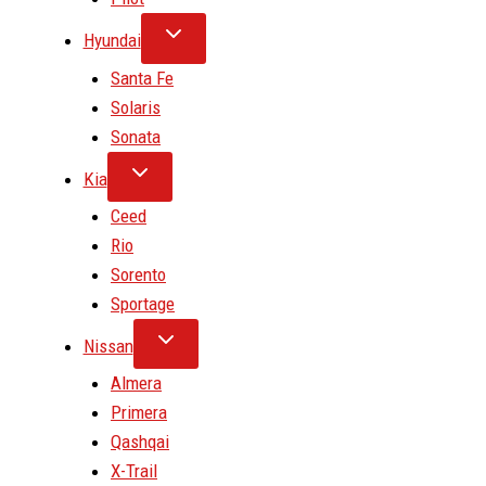
Hyundai
Santa Fe
Solaris
Sonata
Kia
Ceed
Rio
Sorento
Sportage
Nissan
Almera
Primera
Qashqai
X-Trail