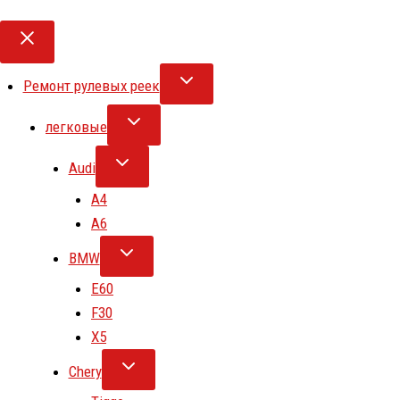
Ремонт рулевых реек
легковые
Audi
A4
A6
BMW
E60
F30
X5
Chery