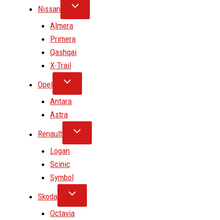
Nissan
Almera
Primera
Qashqai
X-Trail
Opel
Antara
Astra
Renault
Logan
Scinic
Symbol
Skoda
Octavia