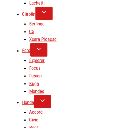
Lachetti
Citroën
Berlingo
C5
Xsara Picasso
Ford
Explorer
Focus
Fusion
Kuga
Mondeo
Honda
Accord
Civic
Pilot