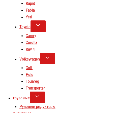
Rapid
Fabia
Yeti
Toyota
Camry
Corolla
Rav 4
Volkswagen
Golf
Polo
Touareg
Transporter
грузовые
Рулевые редукторы