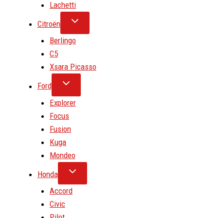
Lachetti
Citroën
Berlingo
C5
Xsara Picasso
Ford
Explorer
Focus
Fusion
Kuga
Mondeo
Honda
Accord
Civic
Pilot