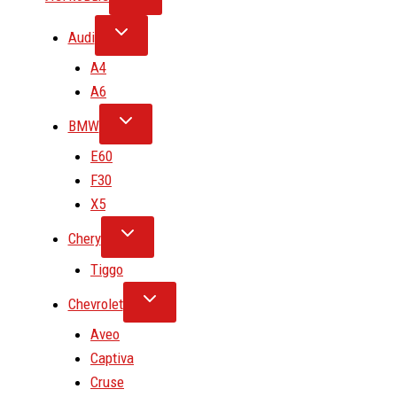
Audi
A4
A6
BMW
E60
F30
X5
Chery
Tiggo
Chevrolet
Aveo
Captiva
Cruse