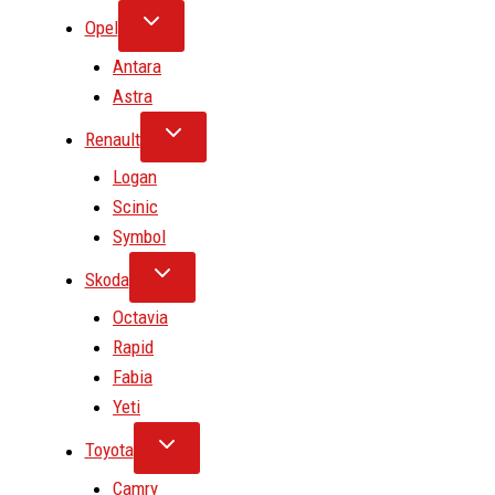
Opel
Antara
Astra
Renault
Logan
Scinic
Symbol
Skoda
Octavia
Rapid
Fabia
Yeti
Toyota
Camry