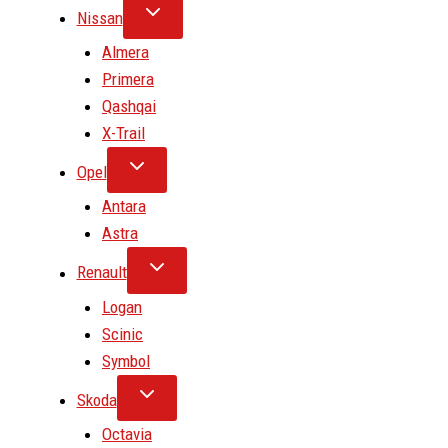
Nissan
Almera
Primera
Qashqai
X-Trail
Opel
Antara
Astra
Renault
Logan
Scinic
Symbol
Skoda
Octavia