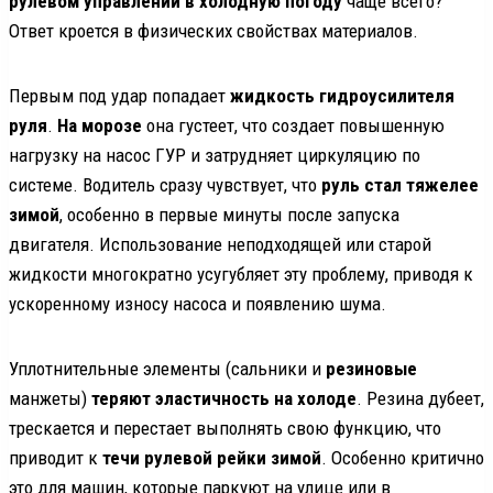
рулевом управлении в холодную погоду
чаще всего?
Ответ кроется в физических свойствах материалов.
Первым под удар попадает
жидкость гидроусилителя
руля
.
На морозе
она густеет, что создает повышенную
нагрузку на насос ГУР и затрудняет циркуляцию по
системе. Водитель сразу чувствует, что
руль стал тяжелее
зимой
, особенно в первые минуты после запуска
двигателя. Использование неподходящей или старой
жидкости многократно усугубляет эту проблему, приводя к
ускоренному износу насоса и появлению шума.
Уплотнительные элементы (сальники и
резиновые
манжеты)
теряют эластичность на холоде
. Резина дубеет,
трескается и перестает выполнять свою функцию, что
приводит к
течи рулевой рейки зимой
. Особенно критично
это для машин, которые паркуют на улице или в