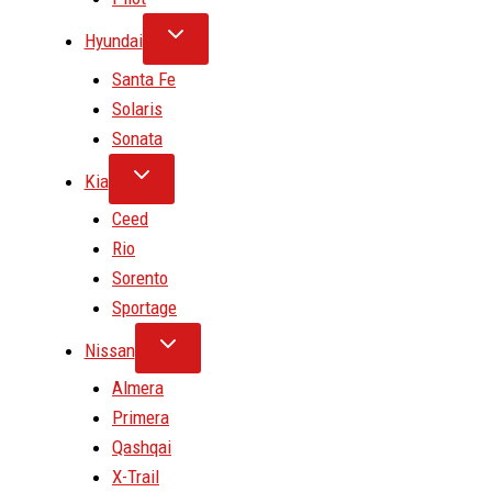
Hyundai
Santa Fe
Solaris
Sonata
Kia
Ceed
Rio
Sorento
Sportage
Nissan
Almera
Primera
Qashqai
X-Trail