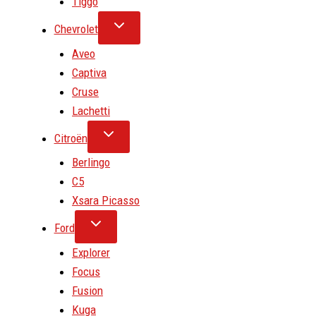
Tiggo
Chevrolet
Aveo
Captiva
Cruse
Lachetti
Citroën
Berlingo
C5
Xsara Picasso
Ford
Explorer
Focus
Fusion
Kuga