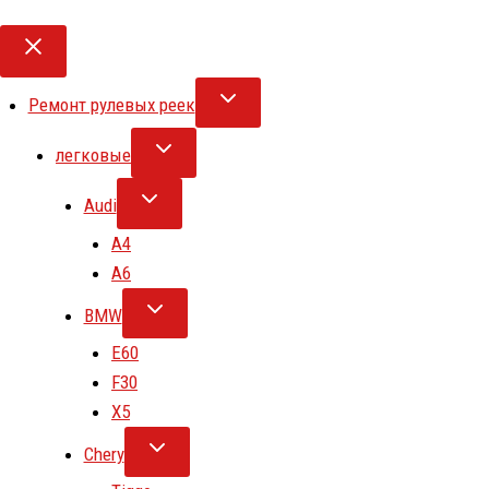
Ремонт рулевых реек
легковые
Audi
A4
A6
BMW
E60
F30
X5
Chery